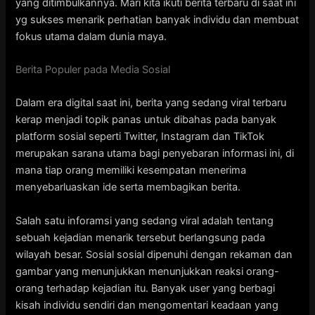
yang ditimbulkannya. Mari kita ikuti berita terbaru di saat ini
yg sukses menarik perhatian banyak individu dan membuat
fokus utama dalam dunia maya.
Berita Populer pada Media Sosial
Dalam era digital saat ini, berita yang sedang viral terbaru
kerap menjadi topik panas untuk dibahas pada banyak
platform sosial seperti Twitter, Instagram dan TikTok
merupakan sarana utama bagi penyebaran informasi ini, di
mana tiap orang memiliki kesempatan menerima
menyebarluaskan ide serta membagikan berita.
Salah satu inforamsi yang sedang viral adalah tentang
sebuah kejadian menarik tersebut berlangsung pada
wilayah besar. Sosial sosial dipenuhi dengan rekaman dan
gambar yang menunjukkan menunjukkan reaksi orang-
orang terhadap kejadian itu. Banyak user yang berbagi
kisah individu sendiri dan mengomentari keadaan yang