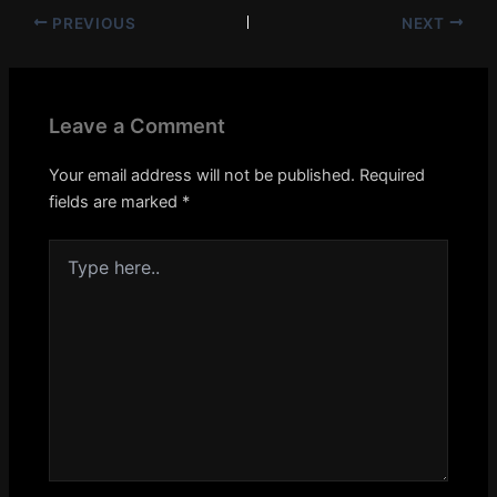
PREVIOUS
NEXT
Leave a Comment
Your email address will not be published.
Required
fields are marked
*
Type
here..