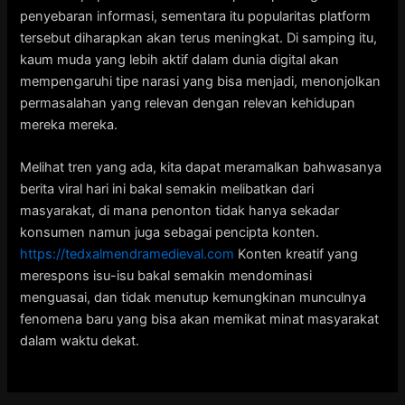
penyebaran informasi, sementara itu popularitas platform
tersebut diharapkan akan terus meningkat. Di samping itu,
kaum muda yang lebih aktif dalam dunia digital akan
mempengaruhi tipe narasi yang bisa menjadi, menonjolkan
permasalahan yang relevan dengan relevan kehidupan
mereka mereka.
Melihat tren yang ada, kita dapat meramalkan bahwasanya
berita viral hari ini bakal semakin melibatkan dari
masyarakat, di mana penonton tidak hanya sekadar
konsumen namun juga sebagai pencipta konten.
https://tedxalmendramedieval.com
Konten kreatif yang
merespons isu-isu bakal semakin mendominasi
menguasai, dan tidak menutup kemungkinan munculnya
fenomena baru yang bisa akan memikat minat masyarakat
dalam waktu dekat.