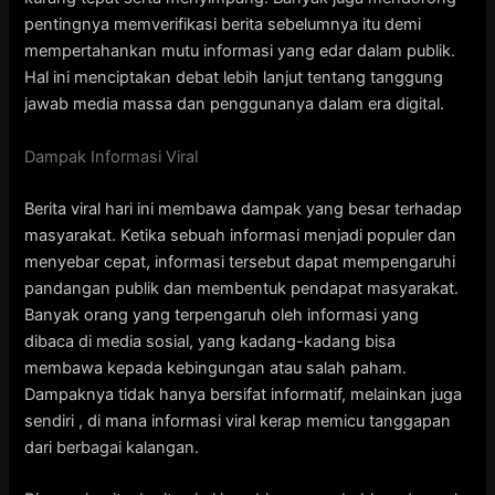
pentingnya memverifikasi berita sebelumnya itu demi
mempertahankan mutu informasi yang edar dalam publik.
Hal ini menciptakan debat lebih lanjut tentang tanggung
jawab media massa dan penggunanya dalam era digital.
Dampak Informasi Viral
Berita viral hari ini membawa dampak yang besar terhadap
masyarakat. Ketika sebuah informasi menjadi populer dan
menyebar cepat, informasi tersebut dapat mempengaruhi
pandangan publik dan membentuk pendapat masyarakat.
Banyak orang yang terpengaruh oleh informasi yang
dibaca di media sosial, yang kadang-kadang bisa
membawa kepada kebingungan atau salah paham.
Dampaknya tidak hanya bersifat informatif, melainkan juga
sendiri , di mana informasi viral kerap memicu tanggapan
dari berbagai kalangan.