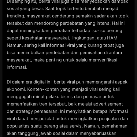
Di samping itu, berita viral juga bisa menyebabkan dampak
sosial yang besar. Saat topik tertentu berubah menjadi
trending, masyarakat cenderung semakin sadar akan topik
tersebut dan mendorong perdebatan yang intens. Hal ini
dapat meningkatkan perhatian terhadap isu-isu penting
seperti kesehatan masyarakat, lingkungan, atau HAM.
Namun, sering kali informasi viral yang kurang tepat juga
bisa menimbulkan perdebatan dan pemisahan di antara
masyarakat, maka penting untuk selalu memverifikasi
informasi.
Di dalam era digital ini, berita viral pun memengaruhi aspek
ekonomi. Konten-konten yang menjadi viral sering kali
menggugah minat pelaku bisnis dan pemasar untuk
memanfaatkan tren tersebut, baik melalui advertisement
dan strategy pemasaran. Ini menyiratkan betapa informasi
viral dapat menjadi alat untuk meningkatkan penjualan dan
popularitas suatu barang atau servis. Namun, pemahaman
akan tanggung jawab sosial dalam menyebarluaskan