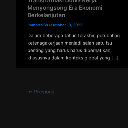
Transformasi Dunia Kerja:
Menyongsong Era Ekonomi
Berkelanjutan
Immortal88
/
October 10, 2025
Dalam beberapa tahun terakhir, perubahan
ketenagakerjaan menjadi salah satu isu
penting yang harus harus diperhatikan,
khususnya dalam konteks global yang […]
←
Previous